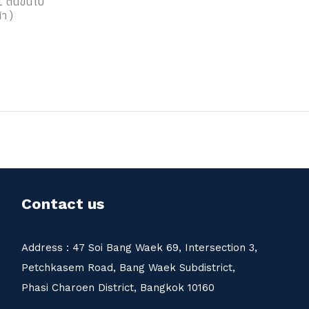
 ตันขึ้นไป
า )
Contact us
s : 47 Soi Bang Waek 69, Intersection 3,
asem Road, Bang Waek Subdistrict,
Charoen District, Bangkok 10160