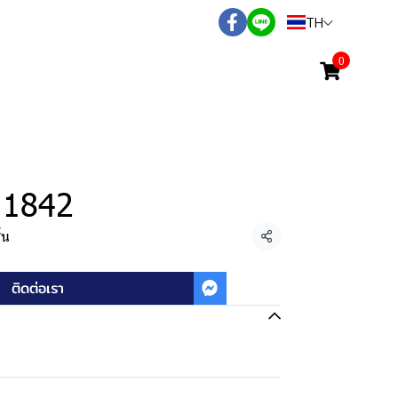
TH
0
d 1842
้น
แชร์
ติดต่อเรา