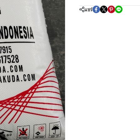
แชร์
m