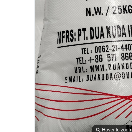
⚲
Hover to zoo