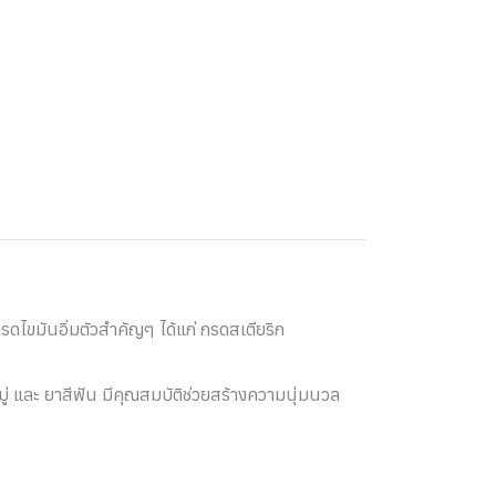
ดไขมันอิ่มตัวสำคัญๆ ได้แก่ กรดสเตียริก
ู่ และ ยาสีฟัน มีคุณสมบัติช่วยสร้างความนุ่มนวล